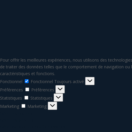
Pour offrir les meilleures expériences, nous utilisons des technologi
de traiter des données telles que le comportement de navigation ou le
caractéristiques et fonctions.
Fonctionnel
Fonctionnel
Toujours activé
Préférences
Préférences
Statistiques
Statistiques
Marketing
Marketing
Gérer les options
Gérer les services
Gérer {vendor_count} fournisseurs