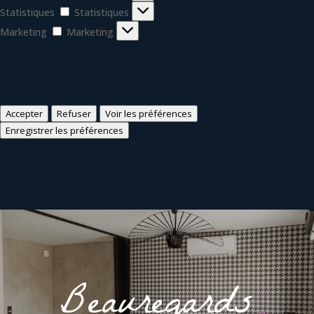
Statistiques
Statistiques
Marketing
Marketing
Gérer les options
Gérer les services
Gérer {vendor_count} fournisseurs
En savoir plus sur ces finalités
Accepter
Refuser
Voir les préférences
Voir les préférences
Enregistrer les préférences
Politique de cookies
Beauregards