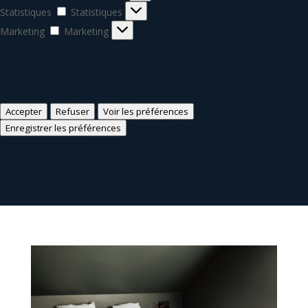
Statistiques
Statistiques
Marketing
Marketing
Gérer les options
Gérer les services
Gérer {vendor_count} fournisseurs
En savoir plus sur ces finalités
Accepter
Refuser
Voir les préférences
Voir les préférences
Enregistrer les préférences
Politique de cookies