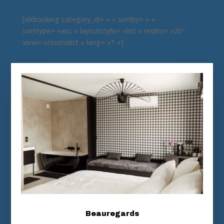
[vikbooking category_id= » » sortby= » »
sorttype= »asc » layoutstyle= »list » reslim= »20″
view= »roomslist » lang= »* »]
Beauregards