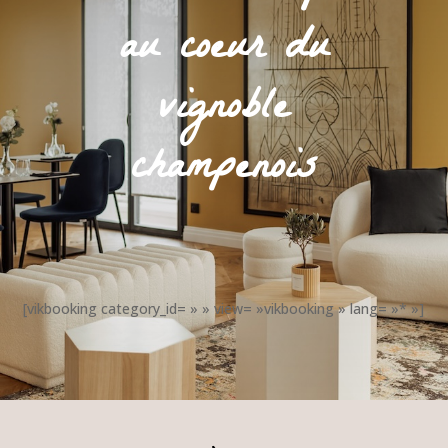
au coeur du
vignoble
champenois
[vikbooking category_id= » » view= »vikbooking » lang= »* »]