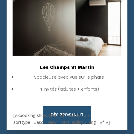
Les Champs St Martin
Spacieuse avec vue sur le phare
4 invités (adultes + enfants)
DÈS 220€/NUIT
[vikbooking showtype= »1″ sortby= » »
sorttype= »asc » view= »availability » lang= »* »]