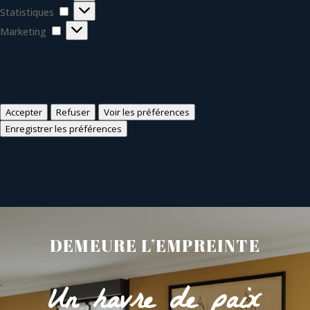
Statistiques
Statistiques
Marketing
Marketing
Gérer les options
Gérer les services
Gérer {vendor_count} fournisseurs
En savoir plus sur ces finalités
Accepter
Refuser
Voir les préférences
Voir les préférences
Enregistrer les préférences
Politique de cookies
DEMEURE L’EMPREINTE
Un havre de paix