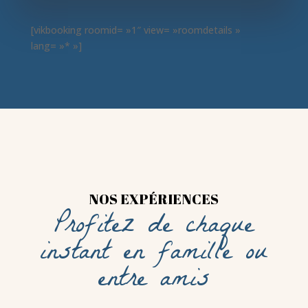
[vikbooking roomid= »1″ view= »roomdetails »
lang= »* »]
NOS EXPÉRIENCES
Profitez de chaque
instant en famille ou
entre amis